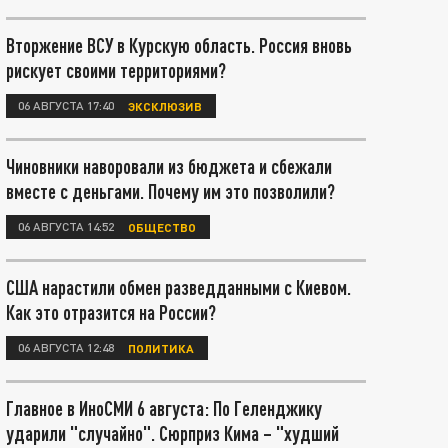
Вторжение ВСУ в Курскую область. Россия вновь
рискует своими территориями?
06 АВГУСТА 17:40
ЭКСКЛЮЗИВ
Чиновники наворовали из бюджета и сбежали
вместе с деньгами. Почему им это позволили?
06 АВГУСТА 14:52
ОБЩЕСТВО
США нарастили обмен разведданными с Киевом.
Как это отразится на России?
06 АВГУСТА 12:48
ПОЛИТИКА
Главное в ИноСМИ 6 августа: По Геленджику
ударили "случайно". Сюрприз Кима – "худший