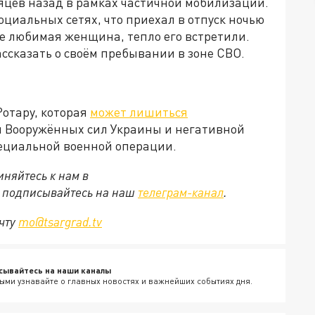
сяцев назад в рамках частичной мобилизации.
оциальных сетях, что приехал в отпуск ночью
сле любимая женщина, тепло его встретили.
ссказать о своём пребывании в зоне СВО.
Ротару, которая
может лишиться
 Вооружённых сил Украины и негативной
ециальной военной операции.
няйтесь к нам в
е подписывайтесь на наш
телеграм-канал
.
очту
mo@tsargrad.tv
сывайтесь на наши каналы
ыми узнавайте о главных новостях и важнейших событиях дня.