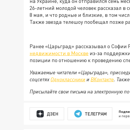
на Украине, куда он отправился семь ме
26-летний молодой человек рассказал в с
8 мая, и что родные и близкие, в том чи
Также звезда телешоу пообещал позже ра
Ранее «Царьград» рассказывал о Софии 
недвижимости в Москве
из-за поддержки
позиции по отношению к проведению сп
Уважаемые читатели «Царьграда», присоеди
соцсетях
Одноклассники
и
ВКонтакте
. Такж
Присылайте свои письма на электронную п
Подпи
ДЗЕН
ТЕЛЕГРАМ
и перв