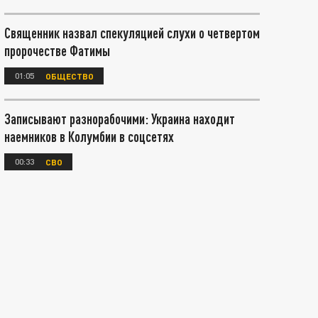
Священник назвал спекуляцией слухи о четвертом
пророчестве Фатимы
01:05
ОБЩЕСТВО
Записывают разнорабочими: Украина находит
наемников в Колумбии в соцсетях
00:33
СВО