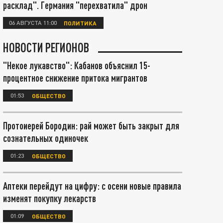
расклад". Германия "перехватила" дрон
06 АВГУСТА 11:00
ПОЛИТИКА
НОВОСТИ РЕГИОНОВ
"Некое лукавство": Кабанов объяснил 15-
процентное снижение притока мигрантов
01:53
ОБЩЕСТВО
Протоиерей Бородин: рай может быть закрыт для
сознательных одиночек
01:23
ОБЩЕСТВО
Аптеки перейдут на цифру: с осени новые правила
изменят покупку лекарств
01:09
ОБЩЕСТВО