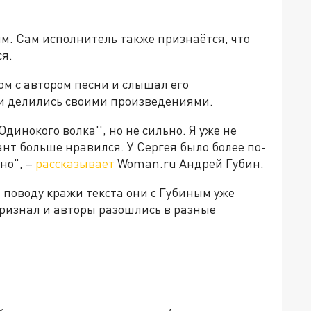
ым. Сам исполнитель также признаётся, что
ся.
ом с автором песни и слышал его
ни делились своими произведениями.
Одинокого волка'', но не сильно. Я уже не
ант больше нравился. У Сергея было более по-
но", –
рассказывает
Woman.ru Андрей Губин.
о поводу кражи текста они с Губиным уже
 признал и авторы разошлись в разные