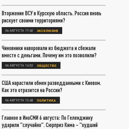
Вторжение ВСУ в Курскую область. Россия вновь
рискует своими территориями?
06 АВГУСТА 17:40
ЭКСКЛЮЗИВ
Чиновники наворовали из бюджета и сбежали
вместе с деньгами. Почему им это позволили?
06 АВГУСТА 14:52
ОБЩЕСТВО
США нарастили обмен разведданными с Киевом.
Как это отразится на России?
06 АВГУСТА 12:48
ПОЛИТИКА
Главное в ИноСМИ 6 августа: По Геленджику
ударили "случайно". Сюрприз Кима – "худший