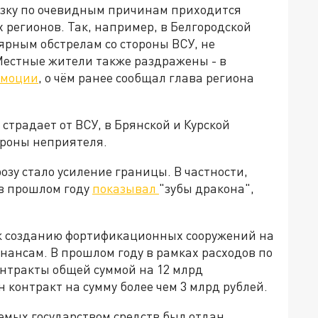
рузку по очевидным причинам приходится
регионов. Так, например, в Белгородской
лярным обстрелам со стороны ВСУ, не
Местные жители также раздражены - в
эмоции
, о чём ранее сообщал глава региона
 страдает от ВСУ, в Брянской и Курской
ороны неприятеля.
зу стало усиление границы. В частности,
 в прошлом году
показывал
"зубы дракона",
 к созданию фортификационных сооружений на
инансам. В прошлом году в рамках расходов по
нтракты общей суммой на 12 млрд
 контракт на сумму более чем 3 млрд рублей.
емых государством средств был отдан