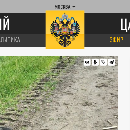
МОСКВА
ИЙ
Ц
АЛИТИКА
ЭФИР