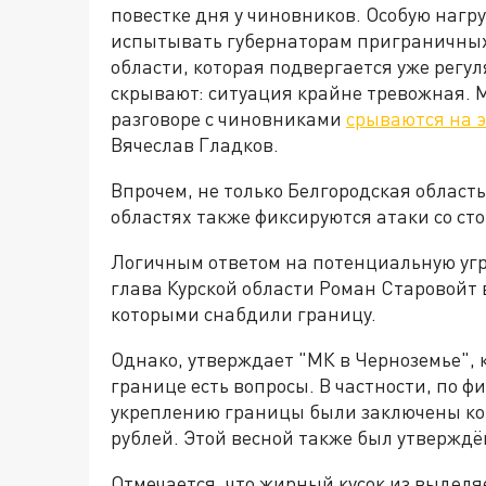
повестке дня у чиновников. Особую наг
испытывать губернаторам приграничных 
области, которая подвергается уже регу
скрывают: ситуация крайне тревожная. 
разговоре с чиновниками
срываются на 
Вячеслав Гладков.
Впрочем, не только Белгородская область
областях также фиксируются атаки со ст
Логичным ответом на потенциальную угро
глава Курской области Роман Старовойт
которыми снабдили границу.
Однако, утверждает "МК в Черноземье",
границе есть вопросы. В частности, по ф
укреплению границы были заключены ко
рублей. Этой весной также был утверждён
Отмечается, что жирный кусок из выделя