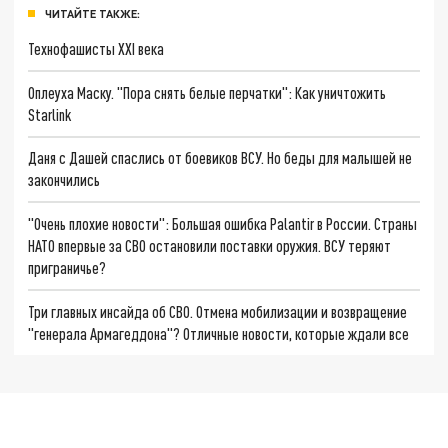
ЧИТАЙТЕ ТАКЖЕ:
Технофашисты XXI века
Оплеуха Маску. "Пора снять белые перчатки": Как уничтожить
Starlink
Даня с Дашей спаслись от боевиков ВСУ. Но беды для малышей не
закончились
"Очень плохие новости": Большая ошибка Palantir в России. Страны
НАТО впервые за СВО остановили поставки оружия. ВСУ теряют
приграничье?
Три главных инсайда об СВО. Отмена мобилизации и возвращение
"генерала Армагеддона"? Отличные новости, которые ждали все