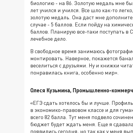
биологию - на 86. Золотую медаль мне б
лет учился и учился. Все шло как-то легко
золотую медаль. Она даст мне дополните
случае - 5 баллов. Если пойду на химическ
баллов. Планирую все-таки поступать в 
лечебное дело.
В свободное время занимаюсь фотографи
монтировать. Наверное, покажется бана
веселиться с друзьями. Ну и книжки чита
понравилась книга, особенно мир».
Олеся Кузьмина, Промышленно-коммерч
«ЕГЭ сдать хотелось бы и лучше. Профил
в экономико-правовом классе и для гума
всего 82 балла. Тут меня подвело сочинен
бюджет будет ждать меня. Еще я сдавала
появились сегодня, но так как у меня вы