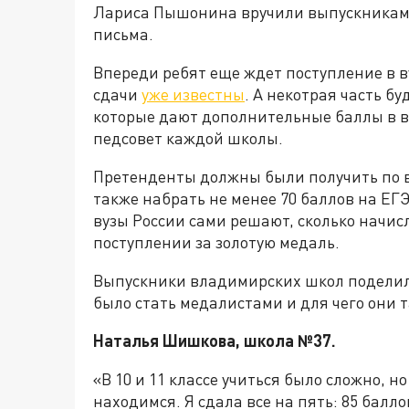
Лариса Пышонина вручили выпускникам
письма.
Впереди ребят еще ждет поступление в в
сдачи
уже известны
. А некотрая часть б
которые дают дополнительные баллы в в
педсовет каждой школы.
Претенденты должны были получить по вс
также набрать не менее 70 баллов на ЕГЭ
вузы России сами решают, сколько начи
поступлении за золотую медаль.
Выпускники владимирских школ поделили
было стать медалистами и для чего они т
Наталья Шишкова, школа №37.
«В 10 и 11 классе учиться было сложно, н
находимся. Я сдала все на пять: 85 балло