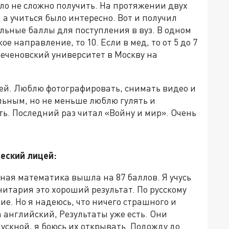
ыло не сложно получить. На протяжении двух
, а учиться было интересно. Вот и получил
льные баллы для поступления в вуз. В одном
ое направление, то 10. Если в мед, то от 5 до 7
Сеченовский университет в Москву на
ей. Люблю фотографировать, снимать видео и
льным, но не меньше люблю гулять и
ть. Последний раз читал «Войну и мир». Очень
еский лицей:
ьная математика вышла на 87 баллов. Я учусь
нитария это хороший результат. По русскому
ие. Но я надеюсь, что ничего страшного и
 английский, Результаты уже есть. Они
пускной, я боюсь их открывать. Подожду до