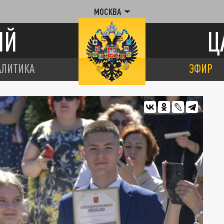
МОСКВА
ИЙ
Ц
АЛИТИКА
ЭФИР