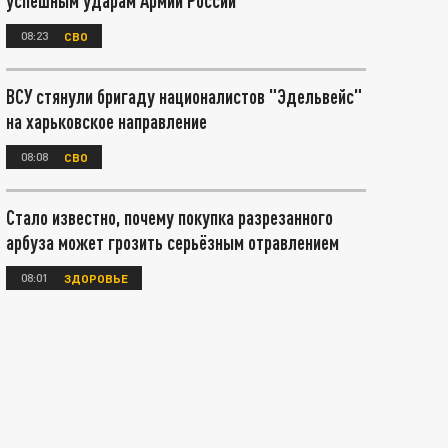
успешным ударам Армии России
08:23
СВО
ВСУ стянули бригаду националистов "Эдельвейс"
на харьковское направление
08:08
СВО
Стало известно, почему покупка разрезанного
арбуза может грозить серьёзным отравлением
08:01
ЗДОРОВЬЕ