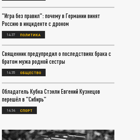
"Игра без правил": почему в Германии винят
Россию в инциденте с дроном
14:37
ПОЛИТИКА
Священник предупредил о последствиях брака с
братом мужа родной сестры
14:35
ОБЩЕСТВО
Обладатель Кубка Стэнли Евгений Кузнецов
перешёл в "Сибирь"
14:34
СПОРТ