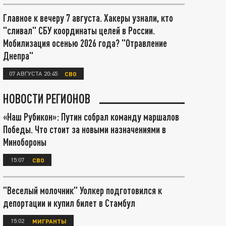
Главное к вечеру 7 августа. Хакеры узнали, кто
"сливал" СБУ координаты целей в России.
Мобилизация осенью 2026 года? "Отравление
Днепра"
07 АВГУСТА 20:45
СВО
НОВОСТИ РЕГИОНОВ
«Наш Рубикон»: Путин собрал команду маршалов
Победы. Что стоит за новыми назначениями в
Минобороны
15:07
СВО
"Веселый молочник" Уолкер подготовился к
депортации и купил билет в Стамбул
15:02
МИГРАНТЫ