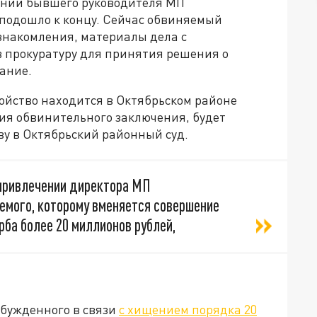
ении бывшего руководителя МП
подошло к концу. Сейчас обвиняемый
знакомления, материалы дела с
 прокуратуру для принятия решения о
ание.
ройство находится в Октябрьском районе
ния обвинительного заключения, будет
ву в Октябрьский районный суд.
привлечении директора МП
емого, которому вменяется совершение
рба более 20 миллионов рублей,
збужденного в связи
с хищением порядка 20