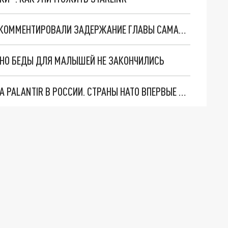
В ПРАВИТЕЛЬСТВЕ САМАРСКОЙ ОБЛАСТИ ПРОКОММЕНТИРОВАЛИ ЗАДЕРЖАНИЕ ГЛАВЫ САМАРСКОГО ГОССТРОЙНАДЗОРА
. НО БЕДЫ ДЛЯ МАЛЫШЕЙ НЕ ЗАКОНЧИЛИСЬ
"ОЧЕНЬ ПЛОХИЕ НОВОСТИ": БОЛЬШАЯ ОШИБКА PALANTIR В РОССИИ. СТРАНЫ НАТО ВПЕРВЫЕ ЗА СВО ОСТАНОВИЛИ ПОСТАВКИ ОРУЖИЯ. ВСУ ТЕРЯЮТ ПРИГРАНИЧЬЕ?