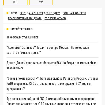
ТЕГИ:
ПЕРЕДАЧА "ЧТО? ГДЕ? КОГДА?"
РОВШАН АСКЕРОВ
РЕАБИЛИТАЦИЯ НАЦИЗМА
ГЕОРГИЙ ЖУКОВ
ЧИТАЙТЕ ТАКЖЕ:
Технофашисты XXI века
"Кротами" были все? Теракт в центре Москвы: На генералов
охотятся "живые дроны"
Даня с Дашей спаслись от боевиков ВСУ. Но беды для малышей не
закончились
"Очень плохие новости": Большая ошибка Palantir в России. Страны
НАТО впервые за СВО остановили поставки оружия. ВСУ теряют
приграничье?
Три главных инсайда об СВО. Отмена мобилизации и возвращение
"генерала Армагеддона"? Отличные новости, которые ждали все