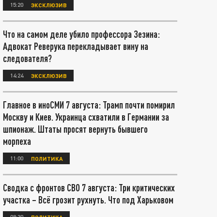
15:20
ЭКСКЛЮЗИВ
Что на самом деле убило профессора Зезина:
Адвокат Реверука перекладывает вину на
следователя?
14:24
ЭКСКЛЮЗИВ
Главное в иноСМИ 7 августа: Трамп почти помирил
Москву и Киев. Украинца схватили в Германии за
шпионаж. Штаты просят вернуть бывшего
морпеха
11:00
ПОЛИТИКА
Сводка с фронтов СВО 7 августа: Три критических
участка – Всё грозит рухнуть. Что под Харьковом
08:30
ПОЛИТИКА