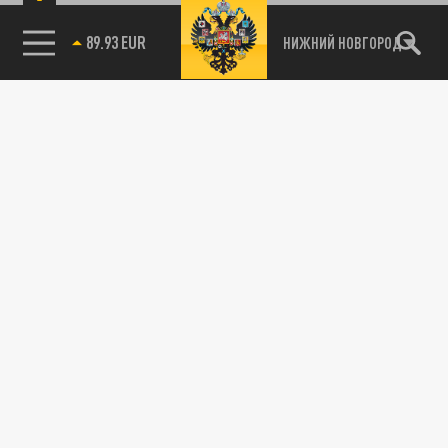
89.93 EUR
НИЖНИЙ НОВГОРОД
115093, г. Москва, переулок Партийный,
д.1, к.57, стр.3, эт.1, пом.I, ком.45
Тел.:
+7 (495) 374-77-73
info@tsargrad.tv
Адрес для пресс-релизов
press@tsargrad.tv