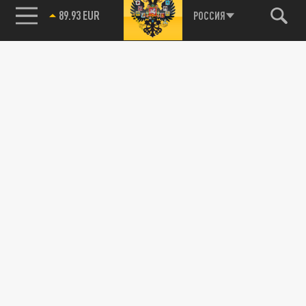
85.64 BRENT
РОССИЯ
115093, г. Москва, переулок Партийный,
д.1, к.57, стр.3, эт.1, пом.I, ком.45
Тел.:
+7 (495) 374-77-73
info@tsargrad.tv
Адрес для пресс-релизов
press@tsargrad.tv