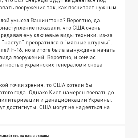
зовать вооружение так, как посчитает нужным.
злой умысел Вашингтона? Вероятно, да.
рнаступление показали, что США очень
ередавая ему ключевые виды техники, из-за
"наступ" превратился в "мясные штурмы".
лей F-16, но в итоге была вынуждена начать
вида вооружений. Вероятно, и сейчас
тностью украинских генералов и снова
кой точки зрения, то США хотели бы
этого года. Однако Киев намерен воевать до
демилитаризации и денацификации Украины.
дут достигнуты, США могут не надеяться на
сывайтесь на наши каналы