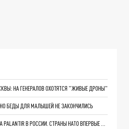
ОСКВЫ: НА ГЕНЕРАЛОВ ОХОТЯТСЯ "ЖИВЫЕ ДРОНЫ"
. НО БЕДЫ ДЛЯ МАЛЫШЕЙ НЕ ЗАКОНЧИЛИСЬ
"ОЧЕНЬ ПЛОХИЕ НОВОСТИ": БОЛЬШАЯ ОШИБКА PALANTIR В РОССИИ. СТРАНЫ НАТО ВПЕРВЫЕ ЗА СВО ОСТАНОВИЛИ ПОСТАВКИ ОРУЖИЯ. ВСУ ТЕРЯЮТ ПРИГРАНИЧЬЕ?