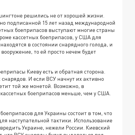
шингтоне решились не от хорошей жизни.
но подписанной 15 лет назад международной
етных боеприпасов выступают многие страны
кроме кассетных боеприпасов, у США для
 находятся в состоянии снарядного голода, и
вооружение, то ей просто нечем будет
еприпасы Киеву есть и обратная сторона.
х снарядов. И если ВСУ начнут их активно
ветит той же монетой. Возможно, в
 кассетных боеприпасов меньше, чем у США.
оеприпасов для Украины состоит в том, что
для наступательной тактики. Использование
 вредить Украине, нежели России. Киевский
, что ВСУ снаряды будут выдаваться под