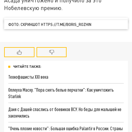
Асада уничтожено и получило за это
Нобелевскую премию.
ФОТО: СКРИНШОТ HTTPS://T.ME/BORIS_ROZHIN
ЧИТАЙТЕ ТАКЖЕ:
Технофашисты XXI века
Оплеуха Маску. "Пора снять белые перчатки": Как уничтожить
Starlink
Даня с Дашей спаслись от боевиков ВСУ. Но беды для малышей не
закончились
"Очень плохие новости": Большая ошибка Palantir в России. Страны