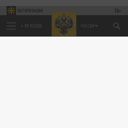
18+
АВТОРИЗАЦИЯ
89.93 EUR
РОССИЯ