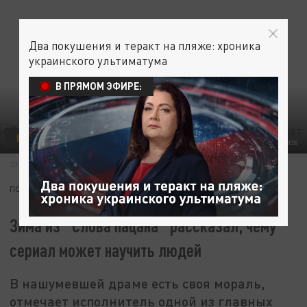
Два покушения и теракт на пляже: хроника
украинского ультиматума
В ПРЯМОМ ЭФИРЕ:
КУЛЬТУРА
ОБЩЕСТВО
© NIKOLAY GYNGAZOV SOURCE: GLOBAL LOOK PRESS/GLOBALLOOKPRESS
23 ДЕКАБРЯ 00:41
ПОДПИШИТЕСЬ:
Зима из "Слова пацана" рассказал, чему
сериал может научить людей
В нашумевшей драме есть своя мораль,
отмечает исполнитель одной из главных