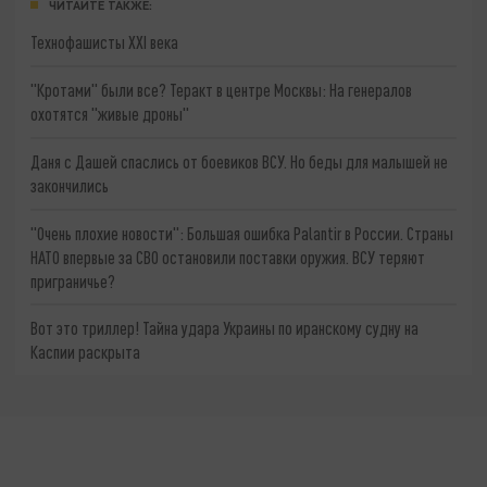
ЧИТАЙТЕ ТАКЖЕ:
Технофашисты XXI века
"Кротами" были все? Теракт в центре Москвы: На генералов
охотятся "живые дроны"
Даня с Дашей спаслись от боевиков ВСУ. Но беды для малышей не
закончились
"Очень плохие новости": Большая ошибка Palantir в России. Страны
НАТО впервые за СВО остановили поставки оружия. ВСУ теряют
приграничье?
Вот это триллер! Тайна удара Украины по иранскому судну на
Каспии раскрыта