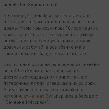
ролей Лев Зулькарнаев.
В четверг, 21 декабря, зрители увидели
последнюю серию скандально известной
драмы Жоры Крыжовникова "Слово пацана.
Кровь на асфальте". Несмотря на шумиху
вокруг сериала, сами участники съёмок
довольны работой, а все обвинения в
"романтизации" бандитизма отметают.
Как пояснил исполнитель одной из главных
ролей Лев Зулькарнаев, фильм не о
достойных подражания личностях, а о
потерянных людях, совершающих ошибки.
Этим обусловлен трагический финал
истории,
отмечает
Зулькарнаев в беседе с
"Вечерней Москвой".