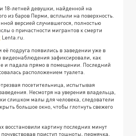
ли 18-летней девушки, найденной на
ого из баров Перми, всплыли на поверхность.
нной версией случившегося, полностью
слы о причастности мигрантов к смерти
т
Lenta.ru.
и её подруга появились в заведении уже в
ы видеонаблюдения зафиксировали, как
ие и падала прямо в помещении. Последний
есовалась расположением туалета.
етрезвая посетительница, испытывая
заведения. Несмотря на уверения владельца,
чки слишком малы для человека, следователи
крыть большое окно, чтобы глотнуть свежего
х восстановили картину последних минут
почувствовав приступ тошноты, пермячка,