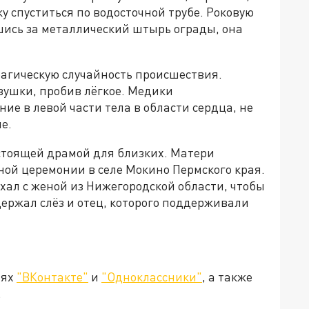
 спуститься по водосточной трубе. Роковую
шись за металлический штырь ограды, она
агическую случайность происшествия.
вушки, пробив лёгкое. Медики
е в левой части тела в области сердца, не
е.
стоящей драмой для близких. Матери
ной церемонии в селе Мокино Пермского края.
ал с женой из Нижегородской области, чтобы
держал слёз и отец, которого поддерживали
тях
"ВКонтакте"
и
"Одноклассники"
, а также
.