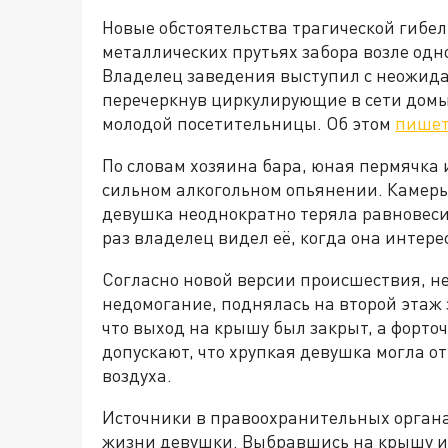
Новые обстоятельства трагической гибе
металлических прутьях забора возле одн
Владелец заведения выступил с неожида
перечеркнув циркулирующие в сети домы
молодой посетительницы. Об этом
пише
По словам хозяина бара, юная пермячка 
сильном алкогольном опьянении. Камер
девушка неоднократно теряла равновес
раз владелец видел её, когда она интер
Согласно новой версии происшествия, н
недомогание, поднялась на второй этаж 
что выход на крышу был закрыт, а форто
допускают, что хрупкая девушка могла от
воздуха.
Источники в правоохранительных органа
жизни девушки. Выбравшись на крышу и 