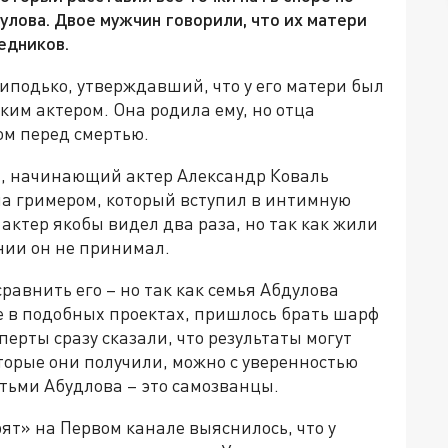
улова. Двое мужчин говорили, что их матери
едников.
подько, утверждавший, что у его матери был
ким актером. Она родила ему, но отца
ом перед смертью.
а, начинающий актер Александр Коваль
ла гримером, который вступил в интимную
актер якобы видел два раза, но так как жили
ании он не принимал.
равнить его – но так как семья Абдулова
е в подобных проектах, пришлось брать шарф
перты сразу сказали, что результаты могут
оторые они получили, можно с уверенностью
етьми Абудлова – это самозванцы.
рят» на Первом канале выяснилось, что у