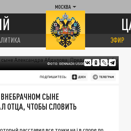
МОСКВА
ИЙ
Ц
АЛИТИКА
ЭФИР
ФОТО: GENNADII USOEV/RUSSIAN LOOK
ПОДПИШИТЕСЬ:
 ВНЕБРАЧНОМ СЫНЕ
Л ОТЦА, ЧТОБЫ СЛОВИТЬ
торый расставил все точки на i в споре по