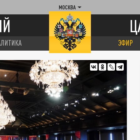
МОСКВА
ИЙ
Ц
АЛИТИКА
ЭФИР