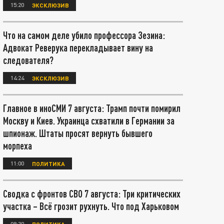
15:20
ЭКСКЛЮЗИВ
Что на самом деле убило профессора Зезина:
Адвокат Реверука перекладывает вину на
следователя?
14:24
ЭКСКЛЮЗИВ
Главное в иноСМИ 7 августа: Трамп почти помирил
Москву и Киев. Украинца схватили в Германии за
шпионаж. Штаты просят вернуть бывшего
морпеха
11:00
ПОЛИТИКА
Сводка с фронтов СВО 7 августа: Три критических
участка – Всё грозит рухнуть. Что под Харьковом
08:30
ПОЛИТИКА