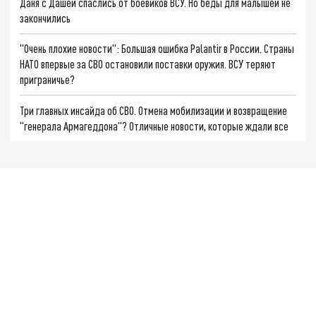
Даня с Дашей спаслись от боевиков ВСУ. Но беды для малышей не
закончились
"Очень плохие новости": Большая ошибка Palantir в России. Страны
НАТО впервые за СВО остановили поставки оружия. ВСУ теряют
приграничье?
Три главных инсайда об СВО. Отмена мобилизации и возвращение
"генерала Армагеддона"? Отличные новости, которые ждали все