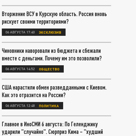
Вторжение ВСУ в Курскую область. Россия вновь
рискует своими территориями?
06 АВГУСТА 17:40
ЭКСКЛЮЗИВ
Чиновники наворовали из бюджета и сбежали
вместе с деньгами. Почему им это позволили?
06 АВГУСТА 14:52
ОБЩЕСТВО
США нарастили обмен разведданными с Киевом.
Как это отразится на России?
06 АВГУСТА 12:48
ПОЛИТИКА
Главное в ИноСМИ 6 августа: По Геленджику
ударили "случайно". Сюрприз Кима – "худший