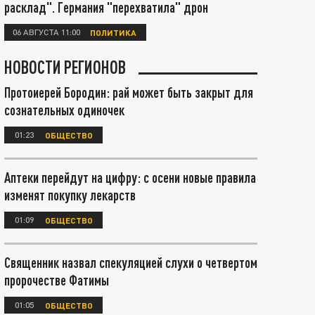
расклад". Германия "перехватила" дрон
06 АВГУСТА 11:00
ПОЛИТИКА
НОВОСТИ РЕГИОНОВ
Протоиерей Бородин: рай может быть закрыт для
сознательных одиночек
01:23
ОБЩЕСТВО
Аптеки перейдут на цифру: с осени новые правила
изменят покупку лекарств
01:09
ОБЩЕСТВО
Священник назвал спекуляцией слухи о четвертом
пророчестве Фатимы
01:05
ОБЩЕСТВО