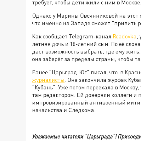
требует, чтобы дети жили с ним в Москве
Однако у Марины Овсянниковой на этот сч
что именно на Западе сможет "привить 
Как сообщает Telegram-канал
Readovka
,
летняя дочь и 18-летний сын. По её слов
даст возможность выбрать, где ему жить.
она заберёт за пределы страны, чтобы т
Ранее "Царьград-Юг" писал, что в Кра
журналисты
. Она закончила журфак Куба
"Кубань". Уже потом переехала в Москву,
там редактором. Ей доверяли коллеги и п
импровизированный антивоенный митинг
начальства и Следкома.
Уважаемые читатели "Царьграда"!
Присоеди