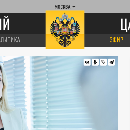
МОСКВА
ИЙ
Ц
АЛИТИКА
ЭФИР