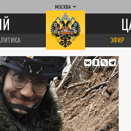
МОСКВА
ИЙ
Ц
АЛИТИКА
ЭФИР