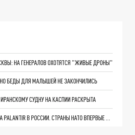
ОСКВЫ: НА ГЕНЕРАЛОВ ОХОТЯТСЯ "ЖИВЫЕ ДРОНЫ"
. НО БЕДЫ ДЛЯ МАЛЫШЕЙ НЕ ЗАКОНЧИЛИСЬ
О ИРАНСКОМУ СУДНУ НА КАСПИИ РАСКРЫТА
"ОЧЕНЬ ПЛОХИЕ НОВОСТИ": БОЛЬШАЯ ОШИБКА PALANTIR В РОССИИ. СТРАНЫ НАТО ВПЕРВЫЕ ЗА СВО ОСТАНОВИЛИ ПОСТАВКИ ОРУЖИЯ. ВСУ ТЕРЯЮТ ПРИГРАНИЧЬЕ?