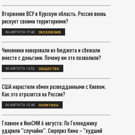
Вторжение ВСУ в Курскую область. Россия вновь
рискует своими территориями?
06 АВГУСТА 17:40
ЭКСКЛЮЗИВ
Чиновники наворовали из бюджета и сбежали
вместе с деньгами. Почему им это позволили?
06 АВГУСТА 14:52
ОБЩЕСТВО
США нарастили обмен разведданными с Киевом.
Как это отразится на России?
06 АВГУСТА 12:48
ПОЛИТИКА
Главное в ИноСМИ 6 августа: По Геленджику
ударили "случайно". Сюрприз Кима – "худший