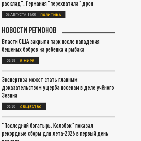
расклад". Германия "перехватила" дрон
06 АВГУСТА 11:00
ПОЛИТИКА
НОВОСТИ РЕГИОНОВ
Власти США закрыли парк после нападения
бешеных бобров на ребенка и рыбака
06:38
В МИРЕ
Экспертиза может стать главным
доказательством ущерба посевам в деле учёного
Зезина
06:30
ОБЩЕСТВО
"Последний богатырь. Колобок" показал
рекордные сборы для лета-2026 в первый день