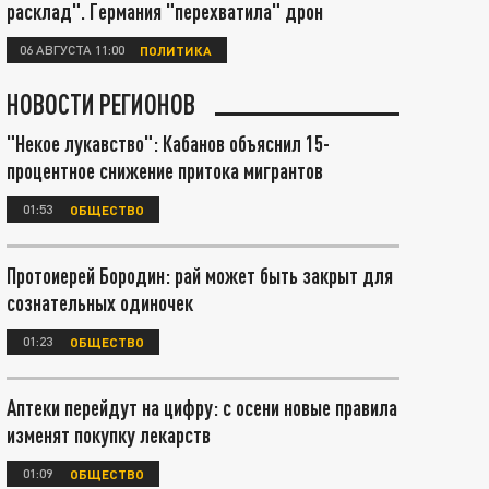
расклад". Германия "перехватила" дрон
06 АВГУСТА 11:00
ПОЛИТИКА
НОВОСТИ РЕГИОНОВ
"Некое лукавство": Кабанов объяснил 15-
процентное снижение притока мигрантов
01:53
ОБЩЕСТВО
Протоиерей Бородин: рай может быть закрыт для
сознательных одиночек
01:23
ОБЩЕСТВО
Аптеки перейдут на цифру: с осени новые правила
изменят покупку лекарств
01:09
ОБЩЕСТВО