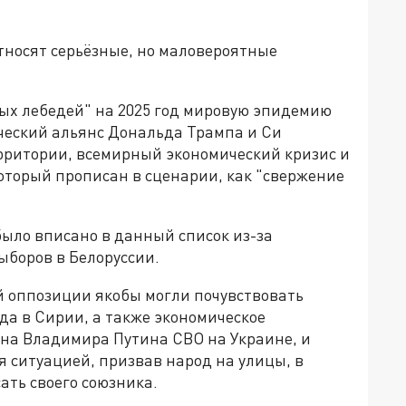
тносят серьёзные, но маловероятные
ных лебедей" на 2025 год мировую эпидемию
ческий альянс Дональда Трампа и Си
рритории, всемирный экономический кризис и
оторый прописан в сценарии, как "свержение
было вписано в данный список из-за
ыборов в Белоруссии.
ой оппозиции якобы могли почувствовать
ада в Сирии, а также экономическое
 на Владимира Путина СВО на Украине, и
я ситуацией, призвав народ на улицы, в
сать своего союзника.