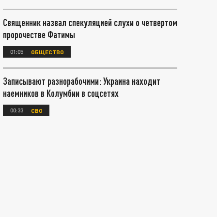
Священник назвал спекуляцией слухи о четвертом
пророчестве Фатимы
01:05
ОБЩЕСТВО
Записывают разнорабочими: Украина находит
наемников в Колумбии в соцсетях
00:33
СВО