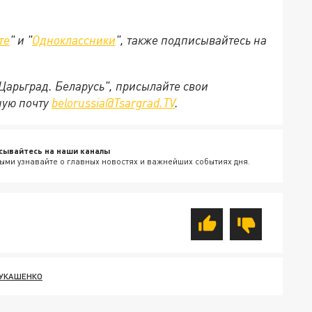
те
" и "
Одноклассники
", также подписывайтесь на
"Царьград. Беларусь", присылайте свои
ную почту
belorussia@Tsargrad.TV
.
сывайтесь на наши каналы
ыми узнавайте о главных новостях и важнейших событиях дня.
ЛУКАШЕНКО