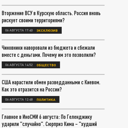
Вторжение ВСУ в Курскую область. Россия вновь
рискует своими территориями?
06 АВГУСТА 17:40
ЭКСКЛЮЗИВ
Чиновники наворовали из бюджета и сбежали
вместе с деньгами. Почему им это позволили?
06 АВГУСТА 14:52
ОБЩЕСТВО
США нарастили обмен разведданными с Киевом.
Как это отразится на России?
06 АВГУСТА 12:48
ПОЛИТИКА
Главное в ИноСМИ 6 августа: По Геленджику
ударили "случайно". Сюрприз Кима – "худший