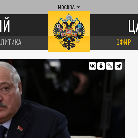
МОСКВА
ИЙ
Ц
АЛИТИКА
ЭФИР