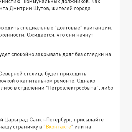
амнистию" коммунальных должников. Как
нта Дмитрий Шутов, жителей города
риходить специальные "долговые" квитанции,
лженности. Ожидается, что они начнут
дет спокойно закрывать долг без оглядки на
м Северной столице будет приходить
рочкой о капитальном ремонте. Однако
: либо в отделении "Петроэлектросбыта", либо
ей Царьград Санкт-Петербург, присылайте
нашу страничку в "
Вконтакте
" или на