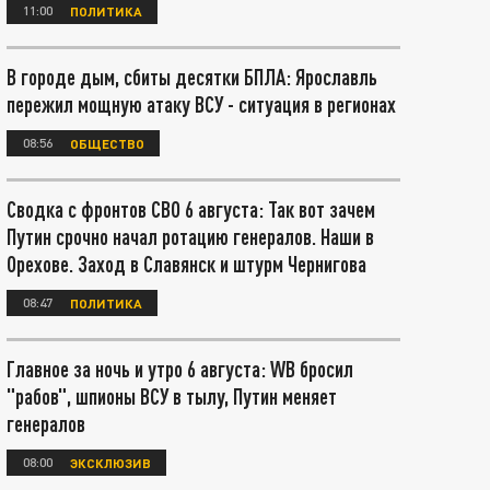
11:00
ПОЛИТИКА
В городе дым, сбиты десятки БПЛА: Ярославль
пережил мощную атаку ВСУ - ситуация в регионах
08:56
ОБЩЕСТВО
Сводка с фронтов СВО 6 августа: Так вот зачем
Путин срочно начал ротацию генералов. Наши в
Орехове. Заход в Славянск и штурм Чернигова
08:47
ПОЛИТИКА
Главное за ночь и утро 6 августа: WB бросил
"рабов", шпионы ВСУ в тылу, Путин меняет
генералов
08:00
ЭКСКЛЮЗИВ