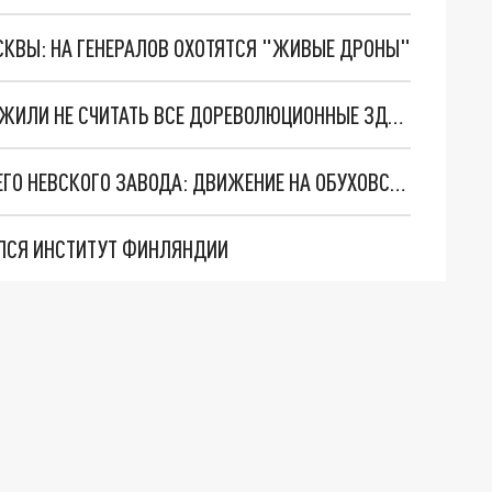
ОСКВЫ: НА ГЕНЕРАЛОВ ОХОТЯТСЯ "ЖИВЫЕ ДРОНЫ"
ПРОСТО СТРОИТЬ НЕГДЕ: ЧИНОВНИКИ ПРЕДЛОЖИЛИ НЕ СЧИТАТЬ ВСЕ ДОРЕВОЛЮЦИОННЫЕ ЗДАНИЯ ПАМЯТНИКАМИ
В ПЕТЕРБУРГЕ "ВСПУЧИЛОСЬ" ЗДАНИЕ БЫВШЕГО НЕВСКОГО ЗАВОДА: ДВИЖЕНИЕ НА ОБУХОВСКОЙ ОБОРОНЫ ПЕРЕКРЫТО
ЫЛСЯ ИНСТИТУТ ФИНЛЯНДИИ