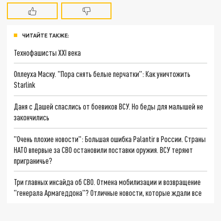
ЧИТАЙТЕ ТАКЖЕ:
Технофашисты XXI века
Оплеуха Маску. "Пора снять белые перчатки": Как уничтожить
Starlink
Даня с Дашей спаслись от боевиков ВСУ. Но беды для малышей не
закончились
"Очень плохие новости": Большая ошибка Palantir в России. Страны
НАТО впервые за СВО остановили поставки оружия. ВСУ теряют
приграничье?
Три главных инсайда об СВО. Отмена мобилизации и возвращение
"генерала Армагеддона"? Отличные новости, которые ждали все