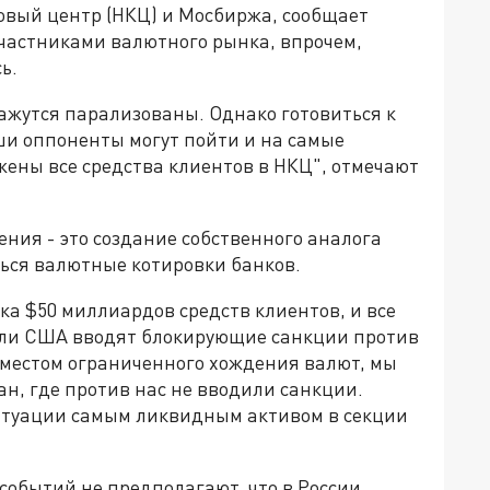
вый центр (НКЦ) и Мосбиржа, сообщает
 участниками валютного рынка, впрочем,
сь.
ажутся парализованы. Однако готовиться к
ши оппоненты могут пойти и на самые
жены все средства клиентов в НКЦ", отмечают
ния - это создание собственного аналога
ться валютные котировки банков.
а $50 миллиардов средств клиентов, и все
сли США вводят блокирующие санкции против
местом ограниченного хождения валют, мы
н, где против нас не вводили санкции.
ситуации самым ликвидным активом в секции
событий не предполагают, что в России