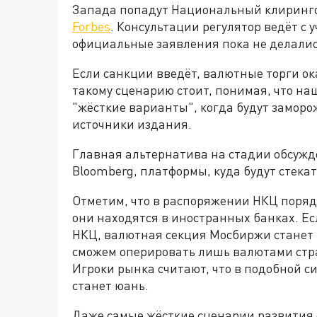
Запада попадут Национальный клиринго
Forbes
. Консультации регулятор ведёт с
официальные заявления пока не делали
Если санкции введёт, валютные торги ок
такому сценарию стоит, понимая, что на
"жёсткие варианты", когда будут заморо
источники издания.
Главная альтернатива на стадии обсужде
Bloomberg, платформы, куда будут стека
Отметим, что в распоряжении НКЦ порядк
они находятся в иностранных банках. Е
НКЦ, валютная секция Мосбиржи станет 
сможем оперировать лишь валютами стра
Игроки рынка считают, что в подобной 
станет юань.
Даже самые жёсткие сценарии развития 