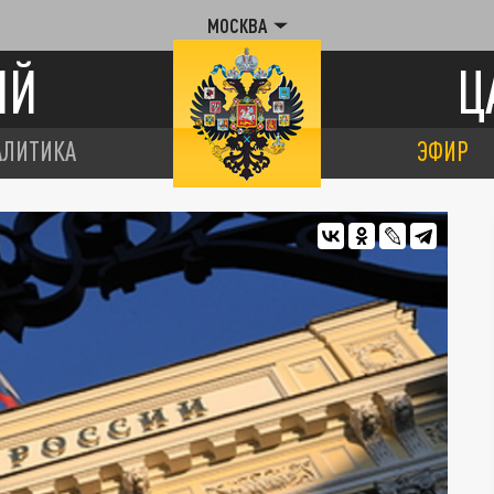
МОСКВА
ИЙ
Ц
АЛИТИКА
ЭФИР