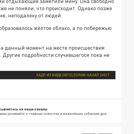
ми отдыхающие заметили мину. Она свободно
аже не поняли, что происходит. Однако позже
ме, неподалёку от людей.
 образовалось жёлтое облако, а по побережью
 на данный момент на месте происшествия
. Другие подробности случившегося пока не
КАДР ИЗ ВИДЕО@TELEGRAM-КАНАЛ SHOT
сывайтесь на наши каналы
ыми узнавайте о главных новостях и важнейших событиях дня.