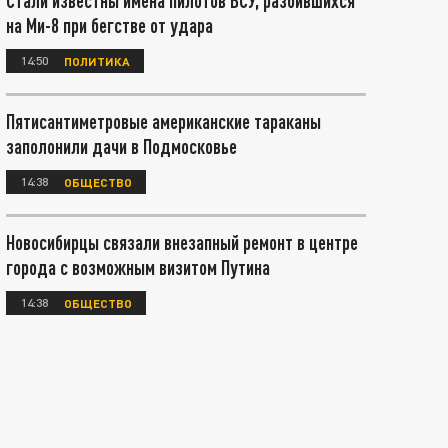
Стали известны имена пилотов ВСУ, разбившихся
на Ми-8 при бегстве от удара
14:50
ПОЛИТИКА
Пятисантиметровые американские тараканы
заполонили дачи в Подмосковье
14:38
ОБЩЕСТВО
Новосибирцы связали внезапный ремонт в центре
города с возможным визитом Путина
14:38
ОБЩЕСТВО