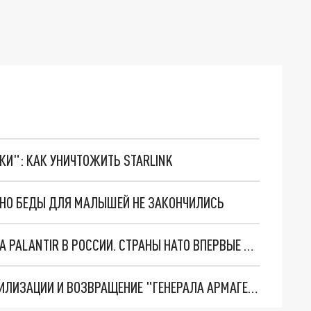
ТКИ": КАК УНИЧТОЖИТЬ STARLINK
. НО БЕДЫ ДЛЯ МАЛЫШЕЙ НЕ ЗАКОНЧИЛИСЬ
"ОЧЕНЬ ПЛОХИЕ НОВОСТИ": БОЛЬШАЯ ОШИБКА PALANTIR В РОССИИ. СТРАНЫ НАТО ВПЕРВЫЕ ЗА СВО ОСТАНОВИЛИ ПОСТАВКИ ОРУЖИЯ. ВСУ ТЕРЯЮТ ПРИГРАНИЧЬЕ?
ТРИ ГЛАВНЫХ ИНСАЙДА ОБ СВО. ОТМЕНА МОБИЛИЗАЦИИ И ВОЗВРАЩЕНИЕ "ГЕНЕРАЛА АРМАГЕДДОНА"? ОТЛИЧНЫЕ НОВОСТИ, КОТОРЫЕ ЖДАЛИ ВСЕ