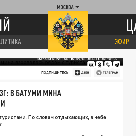
МОСКВА
ИЙ
Ц
АЛИТИКА
ЭФИР
MAKSIM KONSTANTINOV//GLOBALLOOKPRESS
ПОДПИШИТЕСЬ:
ЗГ: В БАТУМИ МИНА
МИ
 туристами. По словам отдыхающих, в небе
г.