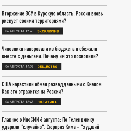
Вторжение ВСУ в Курскую область. Россия вновь
рискует своими территориями?
06 АВГУСТА 17:40
ЭКСКЛЮЗИВ
Чиновники наворовали из бюджета и сбежали
вместе с деньгами. Почему им это позволили?
06 АВГУСТА 14:52
ОБЩЕСТВО
США нарастили обмен разведданными с Киевом.
Как это отразится на России?
06 АВГУСТА 12:48
ПОЛИТИКА
Главное в ИноСМИ 6 августа: По Геленджику
ударили "случайно". Сюрприз Кима – "худший