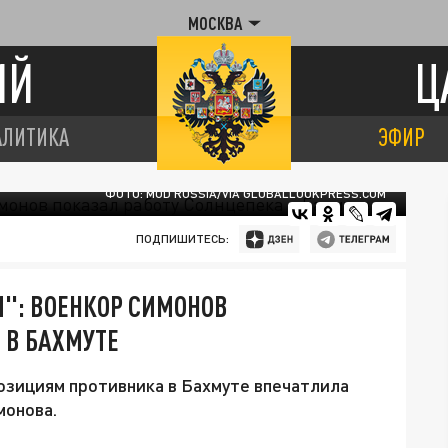
МОСКВА
ИЙ
Ц
АЛИТИКА
ЭФИР
ФОТО: MOD RUSSIA/VIA GLOBALLOOKPRESS.COM
ПОДПИШИТЕСЬ:
": ВОЕНКОР СИМОНОВ
 В БАХМУТЕ
озициям противника в Бахмуте впечатлила
монова.