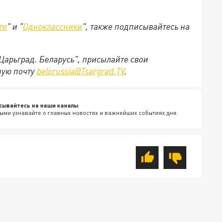
те
" и "
Одноклассники
", также подписывайтесь на
"Царьград. Беларусь", присылайте свои
ную почту
belorussia@Tsargrad.TV
.
сывайтесь на наши каналы
ыми узнавайте о главных новостях и важнейших событиях дня.