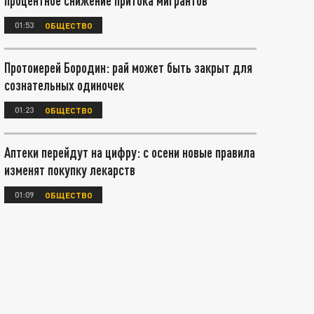
процентное снижение притока мигрантов
01:53
ОБЩЕСТВО
Протоиерей Бородин: рай может быть закрыт для
сознательных одиночек
01:23
ОБЩЕСТВО
Аптеки перейдут на цифру: с осени новые правила
изменят покупку лекарств
01:09
ОБЩЕСТВО