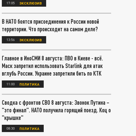
17:05
ЭКСКЛЮЗИВ
В НАТО боятся присоединения к России новой
территории. Что происходит на самом деле?
13:56
ЭКСКЛЮЗИВ
Главное в ИноСМИ 8 августа: ПВО в Киеве - всё.
Маск запретил использовать Starlink для атак
вглубь России. Украине запретили бить по КТК
11:00
ПОЛИТИКА
Сводка с фронтов СВО 8 августа: Звонок Путина –
"это финал". НАТО получила горящий поезд. Коц о
"крышке"
08:30
ПОЛИТИКА