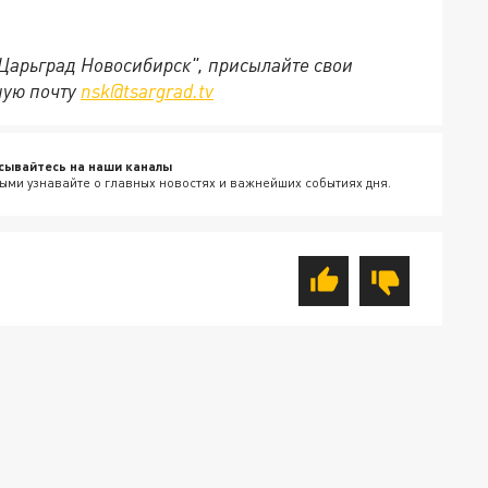
"Царьград Новосибирск", присылайте свои
ную почту
nsk@tsargrad.tv
сывайтесь на наши каналы
ыми узнавайте о главных новостях и важнейших событиях дня.