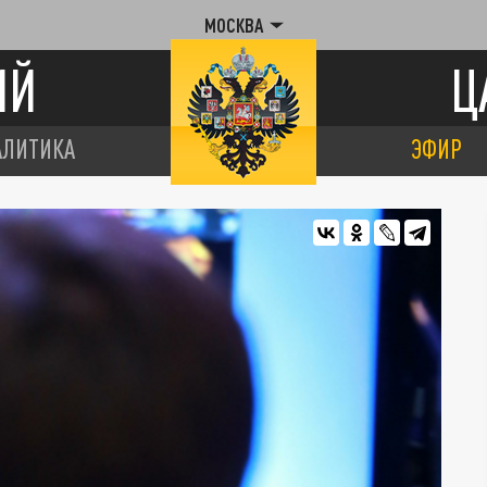
МОСКВА
ИЙ
Ц
АЛИТИКА
ЭФИР