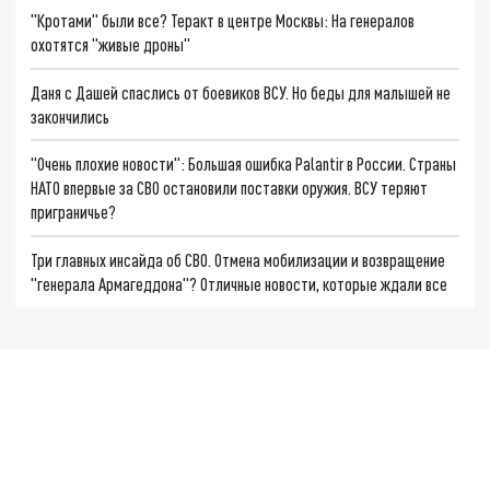
"Кротами" были все? Теракт в центре Москвы: На генералов
охотятся "живые дроны"
Даня с Дашей спаслись от боевиков ВСУ. Но беды для малышей не
закончились
"Очень плохие новости": Большая ошибка Palantir в России. Страны
НАТО впервые за СВО остановили поставки оружия. ВСУ теряют
приграничье?
Три главных инсайда об СВО. Отмена мобилизации и возвращение
"генерала Армагеддона"? Отличные новости, которые ждали все