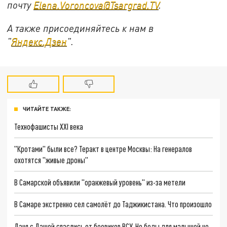
почту
Elena.Voroncova@Tsargrad.TV
.
А также присоединяйтесь к нам в
"
Яндекс.Дзен
".
ЧИТАЙТЕ ТАКЖЕ:
Технофашисты XXI века
"Кротами" были все? Теракт в центре Москвы: На генералов
охотятся "живые дроны"
В Самарской объявили "оранжевый уровень" из-за метели
В Самаре экстренно сел самолёт до Таджикистана. Что произошло
Даня с Дашей спаслись от боевиков ВСУ. Но беды для малышей не