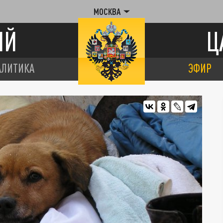
МОСКВА
ИЙ
Ц
АЛИТИКА
ЭФИР