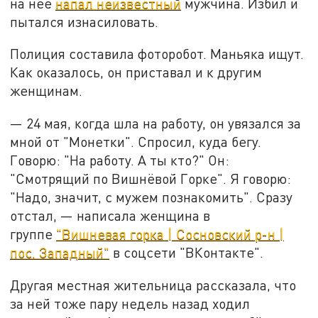
на неё
напал неизвестный
мужчина. Избил и
пытался изнасиловать.
Полиция составила фоторобот. Маньяка ищут.
Как оказалось, он приставал и к другим
женщинам.
— 24 мая, когда шла на работу, он увязался за
мной от "Монетки". Спросил, куда бегу.
Говорю: "На работу. А ты кто?" Он:
"Смотрящий по Вишнёвой Горке". Я говорю:
"Надо, значит, с мужем познакомить". Сразу
отстал, — написала женщина в
группе
"Вишневая горка | Сосновский р-н |
пос. Западный"
в соцсети "ВКонтакте".
Другая местная жительница рассказала, что
за ней тоже пару недель назад ходил