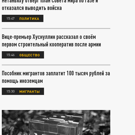
Нетаньяху отверг план Совета мира по Газе и
отказался выводить войска
15:47
ПОЛИТИКА
Вице-премьер Хуснуллин рассказал о своём
первом строительный кооператив после армии
15:46
ОБЩЕСТВО
Пособник мигрантов заплатит 100 тысяч рублей за
помощь иноземцам
15:30
МИГРАНТЫ