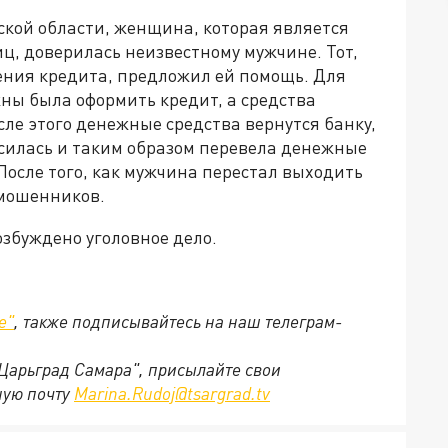
кой области, женщина, которая является
ц, доверилась неизвестному мужчине. Тот,
ения кредита, предложил ей помощь. Для
жны была оформить кредит, а средства
осле этого денежные средства вернутся банку,
силась и таким образом перевела денежные
После того, как мужчина перестал выходить
 мошенников.
збуждено уголовное дело.
е"
, также подписывайтесь на наш телеграм-
"Царьград Самара", присылайте свои
ную почту
Marina.Rudoj@tsargrad.tv