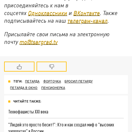
присоединяйтесь к нам в
соцсетях
Одноклассники
и
ВКонтакте
. Также
подписывайтесь на наш
телеграм-канал
.
Присылайте свои письма на электронную
почту
mo@tsargrad.tv
ТЕГИ:
ПЕТАРДА
ФОРТОЧКА
БРОСИЛ ПЕТАРДУ
ПЕТАРДА В ОКНО
ПЕНСИОНЕРКА
ЧИТАЙТЕ ТАКЖЕ:
Технофашисты XXI века
"Людей это просто бесит!": Кто и как создал миф о "высоких
зарплатах" в России