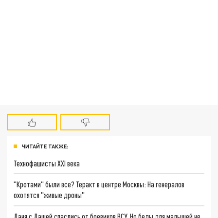
ЧИТАЙТЕ ТАКЖЕ:
Технофашисты XXI века
"Кротами" были все? Теракт в центре Москвы: На генералов
охотятся "живые дроны"
Даня с Дашей спаслись от боевиков ВСУ. Но беды для малышей не