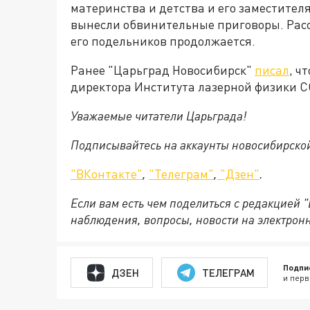
материнства и детства и его заместител
вынесли обвинительные приговоры. Рас
его подельников продолжается.
Ранее "Царьград Новосибирск"
писал
, ч
директора Института лазерной физики С
Уважаемые читатели Царьграда!
Подписывайтесь на аккаунты новосибирско
"ВКонтакте"
,
"Телеграм"
,
"Дзен"
.
Если вам есть чем поделиться с редакцией 
наблюдения, вопросы, новости на электрон
Подпи
ДЗЕН
ТЕЛЕГРАМ
и перв