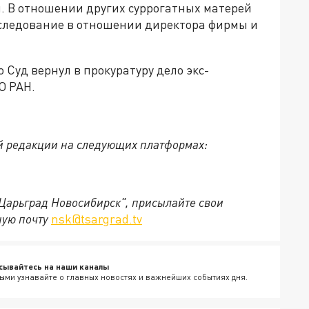
я. В отношении других суррогатных матерей
следование в отношении директора фирмы и
то Суд вернул в прокуратуру дело экс-
О РАН.
й редакции на следующих платформах:
"Царьград Новосибирск", присылайте свои
ную почту
nsk@tsargrad.tv
сывайтесь на наши каналы
ыми узнавайте о главных новостях и важнейших событиях дня.