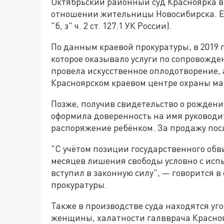
Октябрьский районный суд Красноярка вы
отношении жительницы Новосибирска. Её
"б, з" ч. 2 ст. 127.1 УК России).
По данным краевой прокуратуры, в 2019
которое оказывало услуги по сопровожд
провела искусственное оплодотворение, а
Красноярском краевом центре охраны ма
Позже, получив свидетельство о рождени
оформила доверенность на имя руководи
распоряжение ребёнком. За продажу посл
"С учётом позиции государственного обв
месяцев лишения свободы условно с испы
вступил в законную силу", — говорится 
прокуратуры.
Также в производстве суда находятся уг
женщины, халатности галвврача Красно