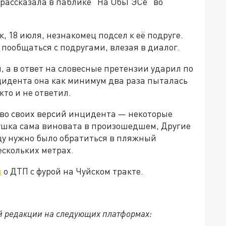
 рассказала в паблике "На ОбьГЭСе" во
, 18 июля, незнакомец подсел к её подруге.
пообщаться с подругами, влезая в диалог.
й, а в ответ на словесные претензии ударил по
цидента она как минимум два раза пыталась
кто и не ответил.
во своих версий инцидента — некоторые
ушка сама виновата в произошедшем, Другие
ицу нужно было обратиться в пляжный
ескольких метрах.
л
о ДТП с фурой на Чуйском тракте.
й редакции на следующих платформах: