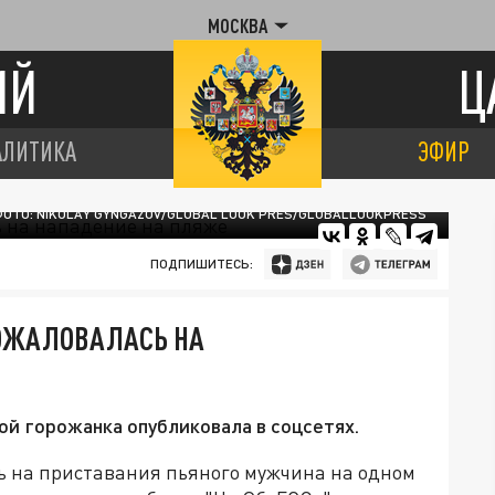
МОСКВА
ИЙ
Ц
АЛИТИКА
ЭФИР
ОТО: NIKOLAY GYNGAZOV/GLOBAL LOOK PRES/GLOBALLOOKPRESS
ПОДПИШИТЕСЬ:
ОЖАЛОВАЛАСЬ НА
й горожанка опубликовала в соцсетях.
 на приставания пьяного мужчина на одном