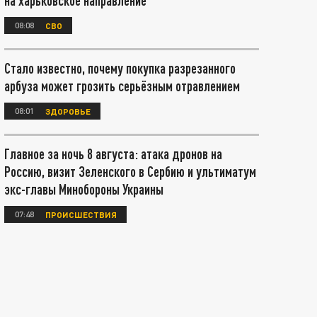
на харьковское направление
08:08
СВО
Стало известно, почему покупка разрезанного
арбуза может грозить серьёзным отравлением
08:01
ЗДОРОВЬЕ
Главное за ночь 8 августа: атака дронов на
Россию, визит Зеленского в Сербию и ультиматум
экс-главы Минобороны Украины
07:48
ПРОИСШЕСТВИЯ