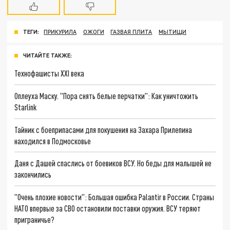
ТЕГИ:
ПРИКУРИЛА
ОЖОГИ
ГАЗВАЯ ПЛИТА
МЫТИЩИ
ЧИТАЙТЕ ТАКЖЕ:
Технофашисты XXI века
Оплеуха Маску. "Пора снять белые перчатки": Как уничтожить
Starlink
Тайник с боеприпасами для покушения на Захара Прилепина
находился в Подмосковье
Даня с Дашей спаслись от боевиков ВСУ. Но беды для малышей не
закончились
"Очень плохие новости": Большая ошибка Palantir в России. Страны
НАТО впервые за СВО остановили поставки оружия. ВСУ теряют
приграничье?