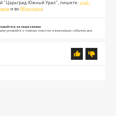
ией "Царьград Южный Урал", пишите:
ural-
зене
и во
ВКонтакте
.
сывайтесь на наши каналы
ыми узнавайте о главных новостях и важнейших событиях дня.