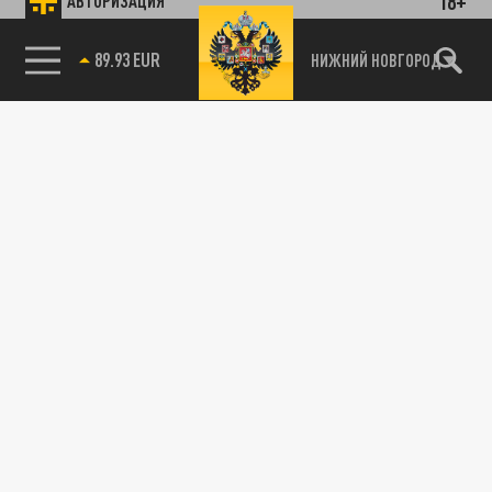
18+
АВТОРИЗАЦИЯ
НИЖНИЙ НОВГОРОД
85.64 BRENT
89.93 EUR
115093, г. Москва, переулок Партийный,
д.1, к.57, стр.3, эт.1, пом.I, ком.45
Тел.:
+7 (495) 374-77-73
info@tsargrad.tv