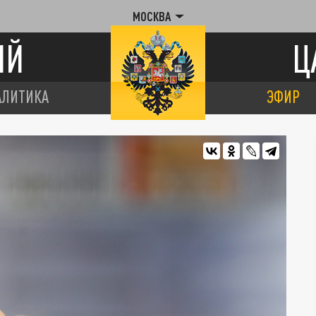
МОСКВА
ИЙ
Ц
АЛИТИКА
ЭФИР