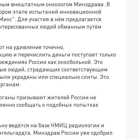
вным внештатным онкологом Минздрава. В
тором этапе испытаний инновационной
икс". Для участия в нём предлагается
аинтересованных людей обманным путём
т на удивление точечно,
ацию и перечислить деньги поступает только
чреждениях России как онкобольной. Это
нные людей, страдающих соответствующим
были украдены или специально слиты. Это
органам.
рганы призывают жителей России не
ленно сообщать о подобных попытках
ьно ведётся на базе НМИЦ радиологии и
нгельгардта. Минздрав России уже одобрил