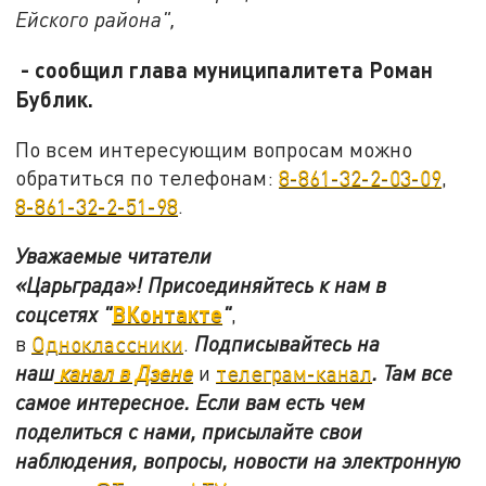
Ейского района",
- сообщил глава муниципалитета Роман
Бублик.
По всем интересующим вопросам можно
обратиться по телефонам:
8-861-32-2-03-09
,
8-861-32-2-51-98
.
Уважаемые читатели
«Царьграда»!
Присоединяйтесь к нам в
ВКонтакте
соцсетях
"
"
,
в
Одноклассники
.
Подписывайтесь на
наш
канал в Дзене
и
телеграм-канал
. Там все
самое интересное. Если вам есть чем
поделиться с нами, присылайте свои
наблюдения, вопросы, новости на электронную