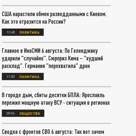
США нарастили обмен разведданными с Киевом.
Как это отразится на России?
12:48
ПОЛИТИКА
Главное в ИноСМИ 6 августа: По Геленджику
ударили "случайно". Сюрприз Кима – "худший
расклад". Германия "перехватила" дрон
11:00
ПОЛИТИКА
В городе дым, сбиты десятки БПЛА: Ярославль
пережил мощную атаку ВСУ - ситуация в регионах
08:56
ОБЩЕСТВО
Сводка с фронтов СВО 6 августа: Так вот зачем