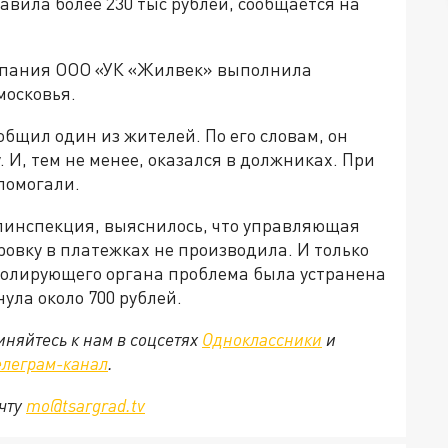
авила более 230 тыс рублей, сообщается на
мпания ООО «УК «Жилвек» выполнила
осковья.
ообщил один из жителей. По его словам, он
 И, тем не менее, оказался в должниках. При
помогали.
илинспекция, выяснилось, что управляющая
ровку в платежках не производила. И только
ролирующего органа проблема была устранена
ула около 700 рублей.
няйтесь к нам в соцсетях
Одноклассники
и
елеграм-канал
.
очту
mo@tsargrad.tv