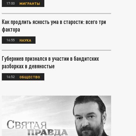
17:00
МИГРАНТЫ
Как продлить ясность ума в старости: всего три
фактора
16:55
НАУКА
Губерниев признался в участии в бандитских
разборках в девяностые
16:52
ОБЩЕСТВО