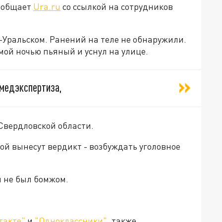
сообщает
Ura.ru
со ссылкой на сотрудников
-Уральском. Ранений на теле не обнаружили.
ой ночью пьяный и уснул на улице.
дмедэкспертиза,
 Свердловской области.
рой вынесут вердикт - возбуждать уголовное
н не был бомжом.
такте"
и
"Одноклассники"
, также