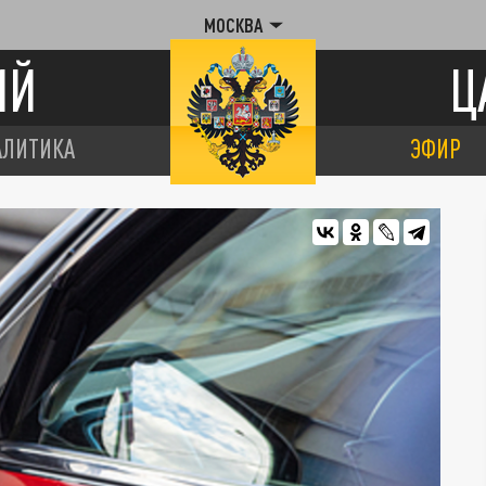
МОСКВА
ИЙ
Ц
АЛИТИКА
ЭФИР