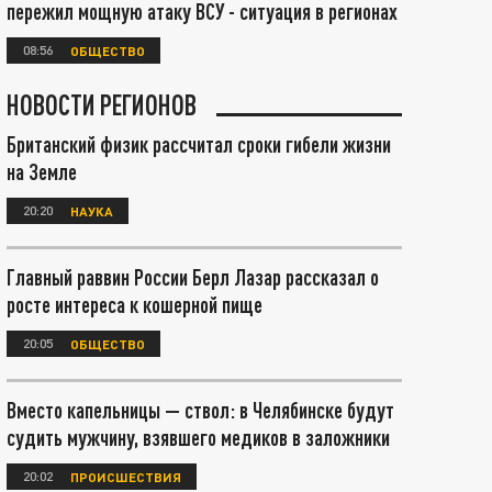
пережил мощную атаку ВСУ - ситуация в регионах
08:56
ОБЩЕСТВО
НОВОСТИ РЕГИОНОВ
Британский физик рассчитал сроки гибели жизни
на Земле
20:20
НАУКА
Главный раввин России Берл Лазар рассказал о
росте интереса к кошерной пище
20:05
ОБЩЕСТВО
Вместо капельницы — ствол: в Челябинске будут
судить мужчину, взявшего медиков в заложники
20:02
ПРОИСШЕСТВИЯ