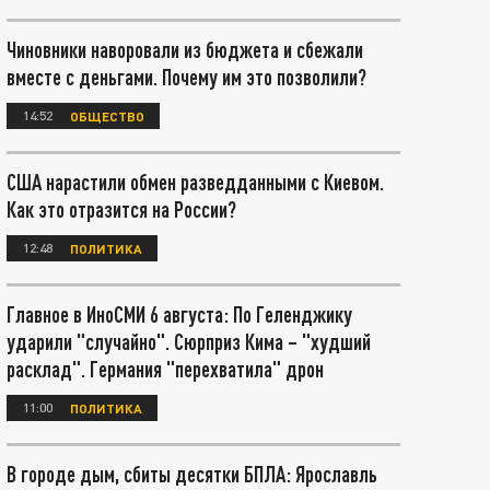
Чиновники наворовали из бюджета и сбежали
вместе с деньгами. Почему им это позволили?
14:52
ОБЩЕСТВО
США нарастили обмен разведданными с Киевом.
Как это отразится на России?
12:48
ПОЛИТИКА
Главное в ИноСМИ 6 августа: По Геленджику
ударили "случайно". Сюрприз Кима – "худший
расклад". Германия "перехватила" дрон
11:00
ПОЛИТИКА
В городе дым, сбиты десятки БПЛА: Ярославль