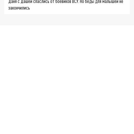
Даня с Дашей спаслись от боевиков ВСУ. Но беды для малышей не
закончились