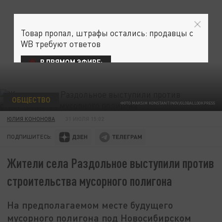
Товар пропал, штрафы остались: продавцы с
WB требуют ответов
В ПРЯМОМ ЭФИРЕ:
ОБЩЕСТВО
ФОТО:MAKSIM KONSTANTINOV/GLOBALLOOKPRESS
ЮЛИЯ КОНОНОВА
31 ИЮЛЯ 15:02
ПОДПИШИТЕСЬ:
Жители села Раздольное выступили против
строительства мусорного полигона
На предполагаемом месте будущего
мусорного полигона под Новосибирском