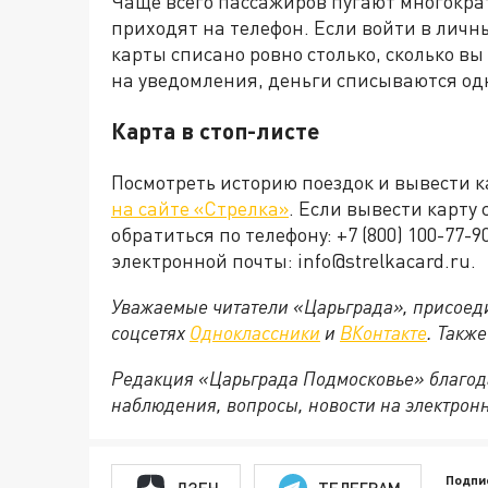
Чаще всего пассажиров пугают многокра
приходят на телефон. Если войти в личны
карты списано ровно столько, сколько в
на уведомления, деньги списываются од
Карта в стоп-листе
Посмотреть историю поездок и вывести к
на сайте «Стрелка»
. Если вывести карту
обратиться по телефону: +7 (800) 100-77-
электронной почты: info@strelkacard.ru.
Уважаемые читатели «Царьграда», присоеди
соцсетях
Одноклассники
и
ВКонтакте
. Такж
Редакция «Царьграда Подмосковье» благод
наблюдения, вопросы, новости на электрон
Подпи
ДЗЕН
ТЕЛЕГРАМ