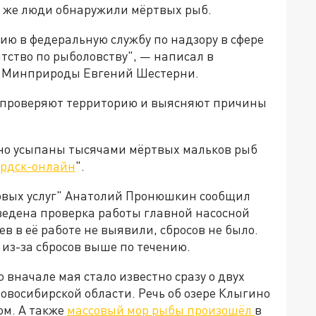
сь же люди обнаружили мёртвых рыб.
ю в федеральную службу по надзору в сфере
тство по рыболовству
", — написал в
о Минприроды Евгений Шестерни.
и проверяют территорию и выясняют причины
дно усыпаны тысячами мёртвых мальков рыб
рдск-онлайн
".
овых услуг" Анатолий Пронюшкин сообщил
ведена проверка работы главной насосной
ев в её работе не выявили, сбросов не было.
из-за сбросов выше по течению.
 вначале мая стало известно сразу о двух
Новосибирской области. Речь об озере Клыгино
ом.
А также
массовый мор рыбы произошёл
в