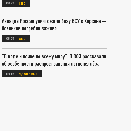
08:27
СВО
Авиация России уничтожила базу ВСУ в Херсоне —
боевиков погребли заживо
08:25
СВО
"В воде и почве по всему миру". В ВОЗ рассказали
об особенности распространения легионеллёза
08:15
ЗДОРОВЬЕ