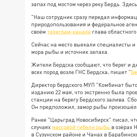
запах под мостом через реку Бердь. Зде
"
Наш сотрудник сразу передал информаци
природопользования и федеральное аген
своём
телеграм-канале
глава областног
Сейчас на место выехали специалисты 
мора рыбы и источник запаха.
Жители Бердска сообщают, что берег и 
всех пород возле ГНС Бердска, пишет "
Бе
Директор бердского МУП "Комбинат быт
изданию 22 мая, что экстренно была про
станции на берегу Бердского залива. Сбо
Он предположил, замор рыбы произошёл 
Ранее "Царьград Новосибирск" писал, что
случаях
массовой гибели рыбы
в озёрах 
в Сузунском районе и Чанах в Барабинск