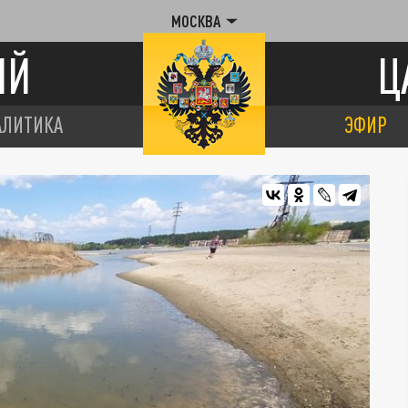
МОСКВА
ИЙ
Ц
АЛИТИКА
ЭФИР