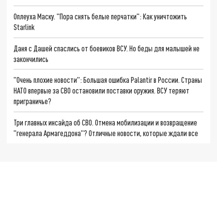
Оплеуха Маску. "Пора снять белые перчатки": Как уничтожить
Starlink
Даня с Дашей спаслись от боевиков ВСУ. Но беды для малышей не
закончились
"Очень плохие новости": Большая ошибка Palantir в России. Страны
НАТО впервые за СВО остановили поставки оружия. ВСУ теряют
приграничье?
Три главных инсайда об СВО. Отмена мобилизации и возвращение
"генерала Армагеддона"? Отличные новости, которые ждали все