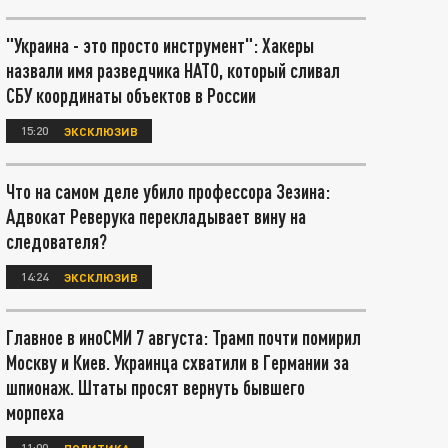
"Украина - это просто инструмент": Хакеры
назвали имя разведчика НАТО, который сливал
СБУ координаты объектов в России
15:20
ЭКСКЛЮЗИВ
Что на самом деле убило профессора Зезина:
Адвокат Реверука перекладывает вину на
следователя?
14:24
ЭКСКЛЮЗИВ
Главное в иноСМИ 7 августа: Трамп почти помирил
Москву и Киев. Украинца схватили в Германии за
шпионаж. Штаты просят вернуть бывшего
морпеха
11:00
ПОЛИТИКА