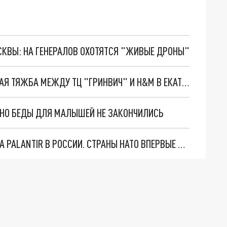
ОСКВЫ: НА ГЕНЕРАЛОВ ОХОТЯТСЯ "ЖИВЫЕ ДРОНЫ"
СТАЛО ИЗВЕСТНО, ЧЕМ ЗАКОНЧИЛАСЬ СУДЕБНАЯ ТЯЖБА МЕЖДУ ТЦ "ГРИНВИЧ" И H&M В ЕКАТЕРИНБУРГЕ
. НО БЕДЫ ДЛЯ МАЛЫШЕЙ НЕ ЗАКОНЧИЛИСЬ
"ОЧЕНЬ ПЛОХИЕ НОВОСТИ": БОЛЬШАЯ ОШИБКА PALANTIR В РОССИИ. СТРАНЫ НАТО ВПЕРВЫЕ ЗА СВО ОСТАНОВИЛИ ПОСТАВКИ ОРУЖИЯ. ВСУ ТЕРЯЮТ ПРИГРАНИЧЬЕ?