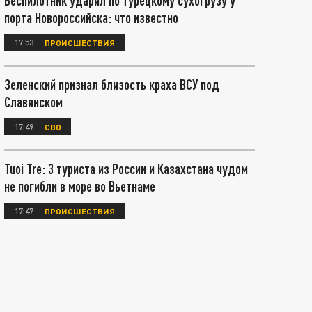
Беспилотник ударил по турецкому сухогрузу у
порта Новороссийска: что известно
17:53
ПРОИСШЕСТВИЯ
Зеленский признал близость краха ВСУ под
Славянском
17:49
СВО
Tuoi Tre: 3 туриста из России и Казахстана чудом
не погибли в море во Вьетнаме
17:47
ПРОИСШЕСТВИЯ