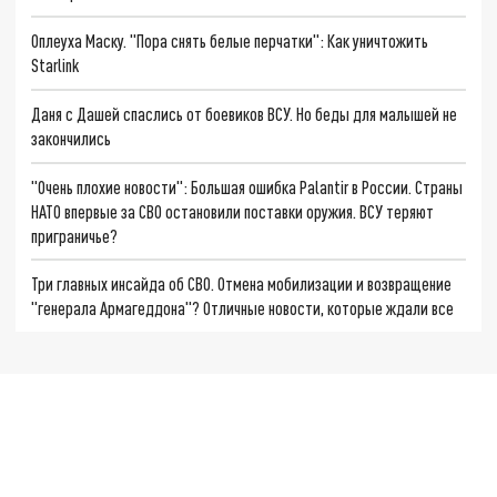
Оплеуха Маску. "Пора снять белые перчатки": Как уничтожить
Starlink
Даня с Дашей спаслись от боевиков ВСУ. Но беды для малышей не
закончились
"Очень плохие новости": Большая ошибка Palantir в России. Страны
НАТО впервые за СВО остановили поставки оружия. ВСУ теряют
приграничье?
Три главных инсайда об СВО. Отмена мобилизации и возвращение
"генерала Армагеддона"? Отличные новости, которые ждали все