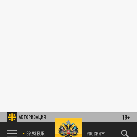
18+
АВТОРИЗАЦИЯ
89.93 EUR
РОССИЯ