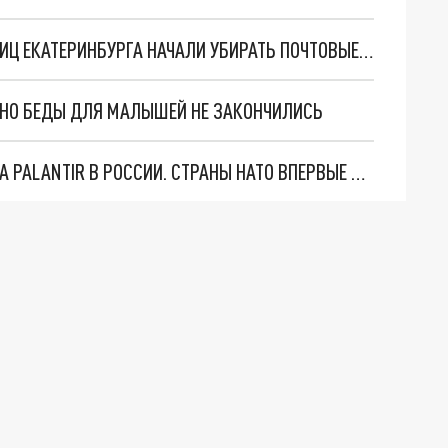
В "ПОЧТЕ РОССИИ" ОБЪЯСНИЛИ, ПОЧЕМУ С УЛИЦ ЕКАТЕРИНБУРГА НАЧАЛИ УБИРАТЬ ПОЧТОВЫЕ ЯЩИКИ
. НО БЕДЫ ДЛЯ МАЛЫШЕЙ НЕ ЗАКОНЧИЛИСЬ
"ОЧЕНЬ ПЛОХИЕ НОВОСТИ": БОЛЬШАЯ ОШИБКА PALANTIR В РОССИИ. СТРАНЫ НАТО ВПЕРВЫЕ ЗА СВО ОСТАНОВИЛИ ПОСТАВКИ ОРУЖИЯ. ВСУ ТЕРЯЮТ ПРИГРАНИЧЬЕ?