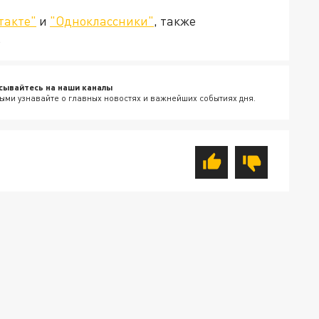
такте"
и
"Одноклассники"
, также
.
сывайтесь на наши каналы
ыми узнавайте о главных новостях и важнейших событиях дня.